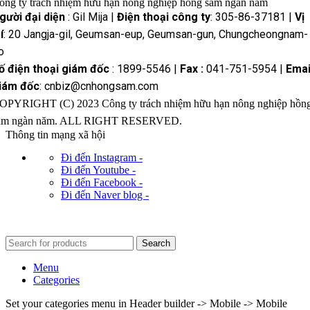
ông ty trách nhiệm hữu hạn nông nghiệp hồng sâm ngàn năm
gười đại diện
: Gil Mija |
Điện thoại công ty
: 305-86-37181 |
Vị
í
: 20 Jangja-gil, Geumsan-eup, Geumsan-gun, Chungcheongnam-
o
ố điện thoại giám đốc
: 1899-5546 |
Fax :
041-751-5954 |
Emai
iám đốc
: cnbiz@cnhongsam.com
OPYRIGHT (C) 2023 Công ty trách nhiệm hữu hạn nông nghiệp hồn
âm ngàn năm. ALL RIGHT RESERVED.
Thông tin mạng xã hội
Đi đến Instagram -
Đi đến Youtube -
Đi đến Facebook -
Đi đến Naver blog -
Search
Menu
Categories
Set your categories menu in Header builder -> Mobile -> Mobile