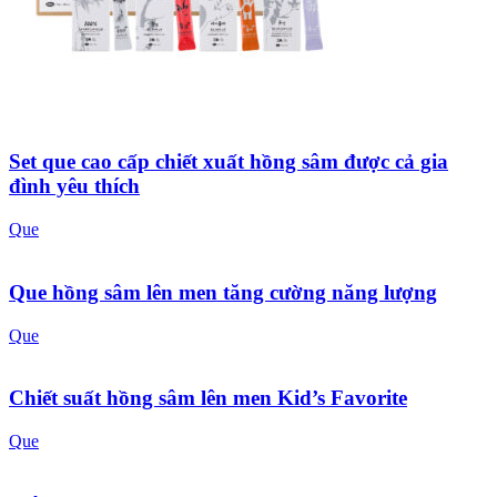
Set que cao cấp chiết xuất hồng sâm được cả gia
đình yêu thích
Que
Que hồng sâm lên men tăng cường năng lượng
Que
Chiết suất hồng sâm lên men Kid’s Favorite
Que