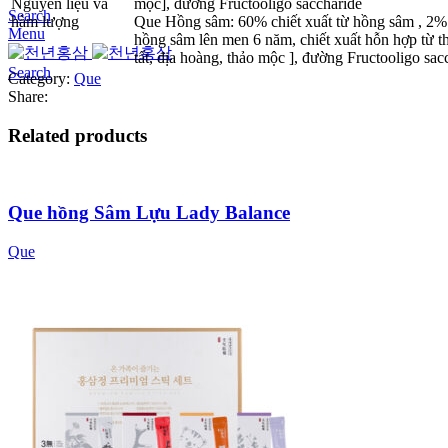
Nguyên liệu và
mộc], đường Fructooligo saccharide
Search
hàm lượng
Que Hồng sâm: 60% chiết xuất từ hồng sâm , 2%
Menu
hồng sâm lên men 6 năm, chiết xuất hỗn hợp từ t
tất, địa hoàng, thảo mộc ], đường Fructooligo sac
Search
Category:
Que
Share:
Related products
Que hồng Sâm Lựu Lady Balance
Que