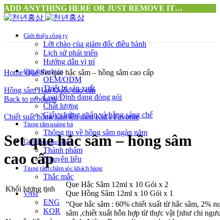
ADD ANYTHING HERE OR JUST REMOVE IT…
Giới thiệu công ty
Lời chào của giám đốc điều hành
Lịch sử phát triển
Hướng dẫn vị trí
Click to enlarge
Giới thiệu dự án
Home
Que
Set que hắc sâm – hồng sâm cao cấp
OEM/ODM
Thiết bị sản xuất
Hồng sâm Hàn Quốc cao cấp
Loại/Định dạng đóng gói
Back to products
Chất lượng
Giấy chứng nhận và bằng sáng chế
Chiết suất hồng sâm lên men Kid's Favorite
Trung tâm quảng bá
Thông tin về hồng sâm ngàn năm
Set que hắc sâm – hồng sâm
Giới thiệu sản phẩm
Thành phẩm
cao cấp
Nguyên liệu
Trung tâm chăm sóc khách hàng
Thắc mắc
Que Hắc Sâm 12ml x 10 Gói x 2
Khối lượng tịnh
Que Hồng Sâm 12ml x 10 Gói x 1
VNM
ENG
“Que hắc sâm : 60% chiết xuất từ hắc sâm, 2% n
KOR
sâm ,chiết xuất hỗn hợp từ thực vật [như chi ngưu