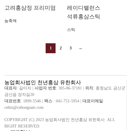
고려홍삼정 프리미엄
레이디밸런스
석류홍삼스틱
농축액
스틱
1
2
3
→
농업회사법인 천년홍삼 유한회사
대표자
: 길미자 |
사업자 번호
: 305-86-37181 |
위치
: 충청남도 금산군
금산읍 장자길20
대표번호
: 1899-5546 |
팩스
: 041-751-5954 |
대표이메일
:
cnbiz@cnhongsam.com
COPYRIGHT (C) 2023 농업회사법인 천년홍삼 유한회사. ALL
RIGHT RESERVED.