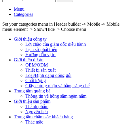
Menu
Categories
Set your categories menu in Header builder -> Mobile -> Mobile
menu element -> Show/Hide -> Choose menu
Giới thiệu công ty
Lời chào của giám đốc điều hành
Lịch sử phát triển
Hướng dẫn vị trí
Giới thiệu dự án
OEM/ODM
Thiết bị sản xuất
Loại/Định dạng đóng gói
Chất lượng
Giấy chứng nhận và bằng sáng chế
Trung tâm quảng bá
Thông tin về hồng sâm ngàn năm
Giới thiệu sản phẩm
Thành phẩm
Nguyên liệu
Trung tâm chăm sóc khách hàng
Thắc mắc