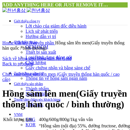
ADD ANYTHING HERE OR JUST REMOVE IT…
Giới thiệu công ty
Lời chào của giám đốc điều hành
Lịch sử phát triển
Hướng dẫn vị trí
Click to enlarge
Giới thiệu dự án
Home
Cắt lát/ Nguyên phần
Hồng sâm lên men(Giấy truyền thống
OEM/ODM
hàn quốc / bình thường)
Thiết bị sản xuất
Loại/Định dạng đóng gói
Sách về hồng sâm hồng sâm Jin Gold
Chất lượng
Back to products
Giấy chứng nhận và bằng sáng chế
Trung tâm quảng bá
Chiết xuất hồng sâm lên men (Giấy truyền thống hàn quốc / cao
Thông tin về hồng sâm ngàn năm
cấp)
Giới thiệu sản phẩm
Thành phẩm
Hồng sâm lên men(Giấy truyền
Nguyên liệu
Trung tâm chăm sóc khách hàng
thống hàn quốc / bình thường)
Thắc mắc
VNM
Khối lượng tịnh
400g/600g/800g/1kg vân vân
ENG
KOR
“Hồng sâm (nội địa) 55%, đường fructose, đường