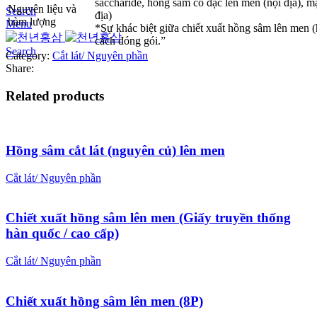
saccharide, hồng sâm cô đặc lên men (nội địa), m
Nguyên liệu và
Search
địa)
hàm lượng
Menu
*Sự khác biệt giữa chiết xuất hồng sâm lên men (
cách đóng gói.”
Search
Category:
Cắt lát/ Nguyên phần
Share:
Related products
Hồng sâm cắt lát (nguyên củ) lên men
Cắt lát/ Nguyên phần
Chiết xuất hồng sâm lên men (Giấy truyền thống
hàn quốc / cao cấp)
Cắt lát/ Nguyên phần
Chiết xuất hồng sâm lên men (8P)