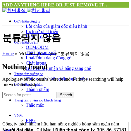
ADD ANYTHING HERE OR JUST REMOVE IT…
Giới thiệu công ty
Lời chào của giám đốc điều hành
Lịch sử phát triển
분류되지 않음
Hướng dẫn vị trí
Giới thiệu dự án
OEM/ODM
Thiết bị sản xuất
Home
»
Archive by Category "분류되지 않음"
Loại/Định dạng đóng gói
Chất lượng
Nothing Found
Giấy chứng nhận và bằng sáng chế
Trung tâm quảng bá
Thông tin về hồng sâm ngàn năm
Apologies, but no results were found. Perhaps searching will help
find a related post.
Giới thiệu sản phẩm
Thành phẩm
Nguyên liệu
Search
Trung tâm chăm sóc khách hàng
Thắc mắc
VNM
ENG
Công ty trách nhiệm hữu hạn nông nghiệp hồng sâm ngàn năm
Người đại diện
: Gil Mija |
Điện thoại công ty
: 305-86-37181
Search