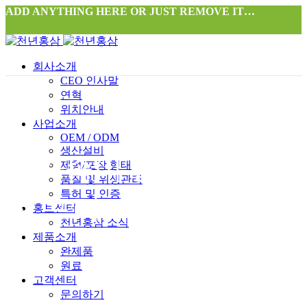
ADD ANYTHING HERE OR JUST REMOVE IT…
회사소개
CEO 인사말
연혁
위치안내
사업소개
OEM / ODM
생산설비
온가족이 즐기는 홍삼
제형/포장 형태
품질 및 위생관리
특허 및 인증
정 프리미엄 스틱세트
홍보센터
천년홍삼 소식
제품소개
완제품
원료
고객센터
문의하기