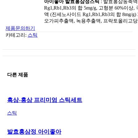
아이좋아 발효홍삼정스틱
: 발효홍삼농축
Rg1,Rb1,Rb3의 합 5mg/g, 고형분 60%이상
액 (진세노사이드 Rg1,Rb1,Rb3의 합 8mg/
오가피추출액, 녹용추출액, 프락토올리고당,
제품문의하기
카테고리:
스틱
다른 제품
흑삼-홍삼 프리미엄 스틱세트
스틱
발효홍삼정 아이좋아