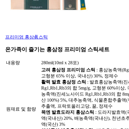
프리미엄 홍삼眞스틱
온가족이 즐기는 홍삼정 프리미엄 스틱세트
내용량
280ml(10ml x 28포)
고려 홍삼정 프리미엄 스틱
: 홍삼농축액(Rg1,
고형분 65% 이상, 국내산) 30%, 정제수
활력 발효 홍삼정 스틱
: 발효홍삼농축액(
Rg1,Rb1,Rb3의 합 5mg/g, 고형분 60%이상,
농축액(진세노사이드 Rg1,Rb1,Rb3의 합 8mg
산 100%) 5%, 대추농축액, 식물혼합추출액(
추출액, 프락토올리고당, 꿀, 정제수
원재료 및 함량
목엔 발효도라지 홍삼스틱
: 도라지발효액(국
액(국내산) 20%, 배농축액(국내산), 천년초
액(국산) 3%