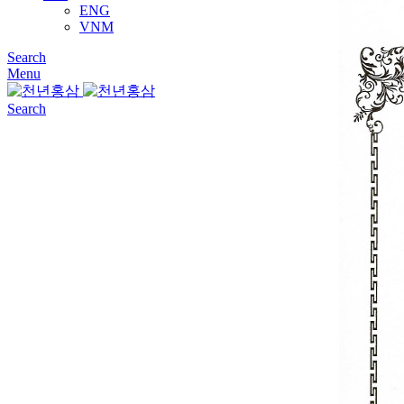
ENG
VNM
Search
Menu
Search