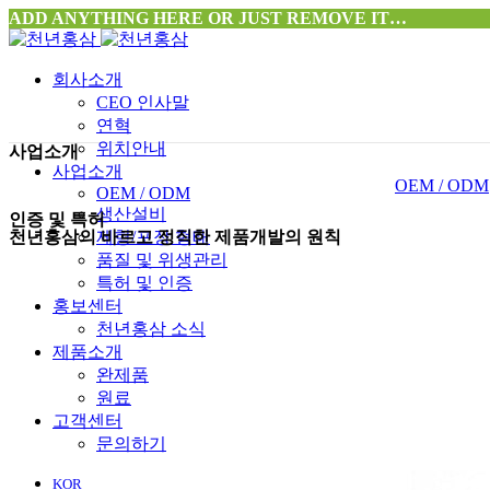
ADD ANYTHING HERE OR JUST REMOVE IT…
회사소개
CEO 인사말
연혁
위치안내
사업소개
사업소개
OEM / ODM
OEM / ODM
생산설비
인증 및 특허
천년홍삼의 바르고 정직한 제품개발의 원칙
제형/포장 형태
품질 및 위생관리
특허 및 인증
홍보센터
천년홍삼 소식
제품소개
완제품
원료
고객센터
문의하기
KOR