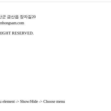
산군 금산읍 장자길20
cnhongsam.com
IGHT RESERVED.
enu element -> Show/Hide -> Choose menu