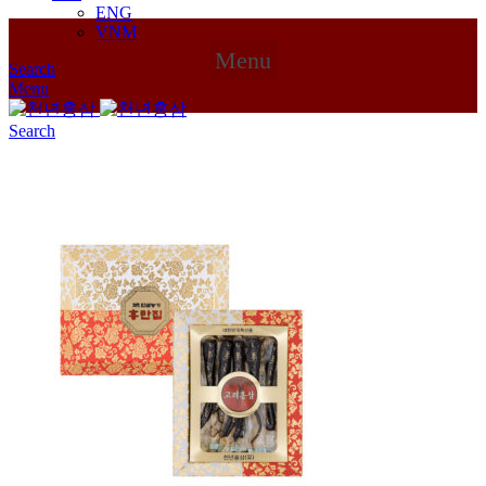
ENG
VNM
Menu
Search
Menu
Search
Click to enlarge
홈
절편/정과
발효홍삼정과(한지/고급)