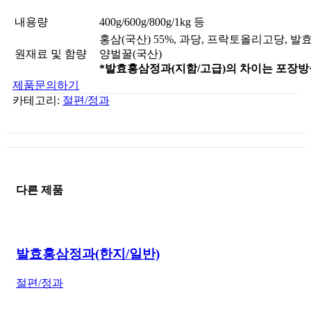
내용량
400g/600g/800g/1kg 등
홍삼(국산) 55%, 과당, 프락토올리고당, 발
원재료 및 함량
양벌꿀(국산)
*발효홍삼정과(지함/고급)의 차이는 포장방
제품문의하기
카테고리:
절편/정과
다른 제품
발효홍삼정과(한지/일반)
절편/정과