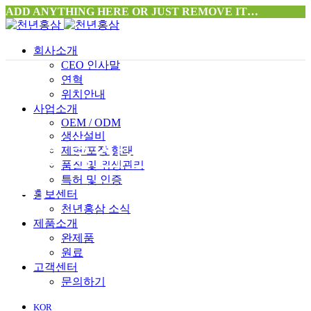
ADD ANYTHING HERE OR JUST REMOVE IT…
회사소개
CEO 인사말
연혁
위치안내
사업소개
OEM / ODM
생산설비
발효홍삼정과(한지/고
제형/포장 형태
품질 및 위생관리
특허 및 인증
급)
홍보센터
천년홍삼 소식
제품소개
완제품
원료
고객센터
문의하기
KOR